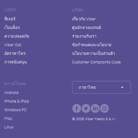
VIBER
บริษัท
ฟีเจอร์
เกี่ยวกับ Viber
เว็บบล็อก
ศูนย์กลางแบรนด์
ความปลอดภัย
ร่วมงานกับเรา
Viber Out
ข้อกำหนดและนโยบาย
อัตราค่าโทร
นโยบายความเป็นส่วนตัว
การสนับสนุน
Customer Complaints Code
ดาวน์โหลด
ภาษาไทย
Android
iPhone & iPad
Windows PC
Mac
©
2026
Viber Media S.à r.l.
Linux