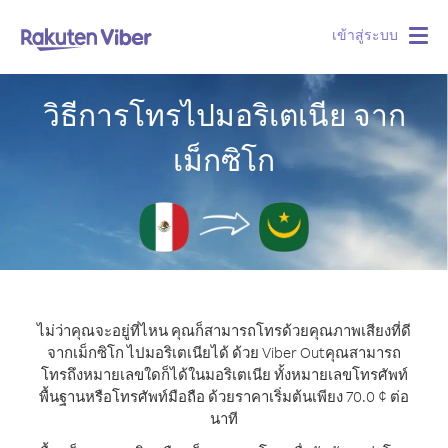
เข้าสู่ระบบ
Togg
navig
วิธีการโทรไปมอริเตเนีย จาก
เม็กซิโก
ไม่ว่าคุณจะอยู่ที่ไหน คุณก็สามารถโทรด้วยคุณภาพเสียงที่ดี
จากเม็กซิโก ไปมอริเตเนียได้ ด้วย Viber Out
คุณสามารถ
โทรถึงหมายเลขใดก็ได้ในมอริเตเนีย ทั้งหมายเลขโทรศัพท์
พื้นฐานหรือโทรศัพท์มือถือ ด้วยราคาเริ่มต้นเพียง 70.0 ¢ ต่อ
นาที