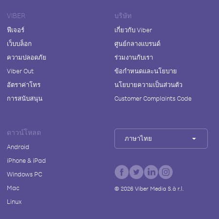
VIBER
บริษัท
ฟีเจอร์
เกี่ยวกับ Viber
เว็บบล็อก
ศูนย์กลางแบรนด์
ความปลอดภัย
ร่วมงานกับเรา
Viber Out
ข้อกำหนดและนโยบาย
อัตราค่าโทร
นโยบายความเป็นส่วนตัว
การสนับสนุน
Customer Complaints Code
ดาวน์โหลด
ภาษาไทย
Android
iPhone & iPad
Windows PC
Mac
©
2026
Viber Media S.à r.l.
Linux