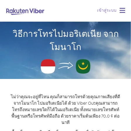
เข้าสู่ระบบ
Togg
navig
วิธีการโทรไปมอริเตเนีย จาก
โมนาโก
ไม่ว่าคุณจะอยู่ที่ไหน คุณก็สามารถโทรด้วยคุณภาพเสียงที่ดี
จากโมนาโก ไปมอริเตเนียได้ ด้วย Viber Out
คุณสามารถ
โทรถึงหมายเลขใดก็ได้ในมอริเตเนีย ทั้งหมายเลขโทรศัพท์
พื้นฐานหรือโทรศัพท์มือถือ ด้วยราคาเริ่มต้นเพียง 70.0 ¢ ต่อ
นาที