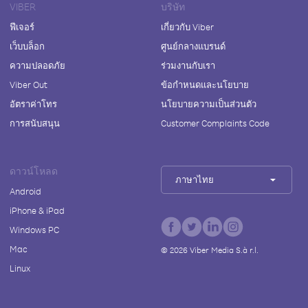
VIBER
บริษัท
ฟีเจอร์
เกี่ยวกับ Viber
เว็บบล็อก
ศูนย์กลางแบรนด์
ความปลอดภัย
ร่วมงานกับเรา
Viber Out
ข้อกำหนดและนโยบาย
อัตราค่าโทร
นโยบายความเป็นส่วนตัว
การสนับสนุน
Customer Complaints Code
ดาวน์โหลด
ภาษาไทย
Android
iPhone & iPad
Windows PC
Mac
©
2026
Viber Media S.à r.l.
Linux