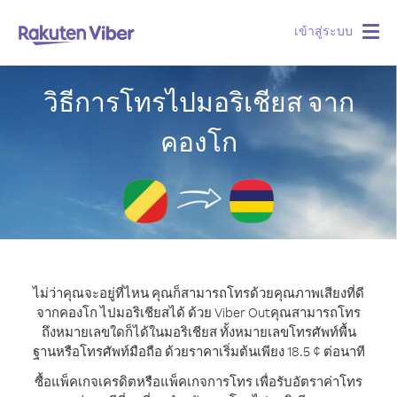
เข้าสู่ระบบ
Togg
navig
วิธีการโทรไปมอริเชียส จาก
คองโก
ไม่ว่าคุณจะอยู่ที่ไหน คุณก็สามารถโทรด้วยคุณภาพเสียงที่ดี
จากคองโก ไปมอริเชียสได้ ด้วย Viber Out
คุณสามารถโทร
ถึงหมายเลขใดก็ได้ในมอริเชียส ทั้งหมายเลขโทรศัพท์พื้น
ฐานหรือโทรศัพท์มือถือ ด้วยราคาเริ่มต้นเพียง 18.5 ¢ ต่อนาที
ซื้อแพ็คเกจเครดิตหรือแพ็คเกจการโทร เพื่อรับอัตราค่าโทร