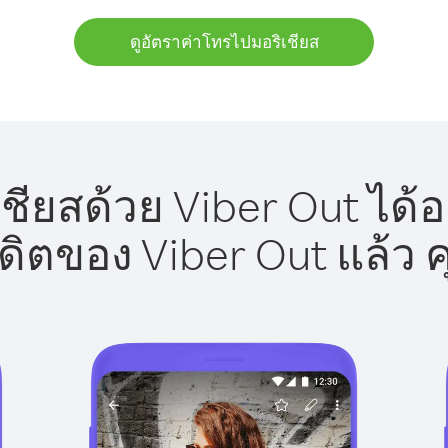
ดูอัตราค่าโทรไปมอริเชียส
ชียสด้วย Viber Out ได้อ
รดิตของ Viber Out แล้ว