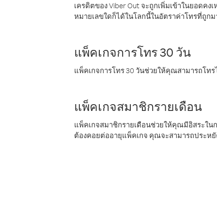
เครดิตของ Viber Out จะถูกเพิ่มเข้าในยอดคงเห
หมายเลขใดก็ได้ในโลกนี้ในอัตราค่าโทรที่ถูก
แพ็คเกจการโทร 30 วัน
แพ็คเกจการโทร 30 วันช่วยให้คุณสามารถโทรไป
แพ็คเกจสมาชิกรายเดือน
แพ็คเกจสมาชิกรายเดือนช่วยให้คุณมีอิสระใน
ต้องคอยต่ออายุแพ็คเกจ คุณจะสามารถประหยัด