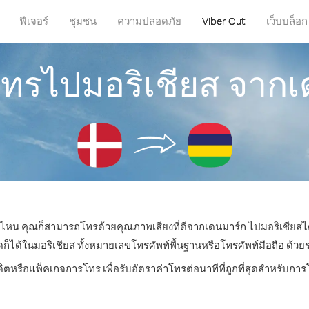
ฟีเจอร์
ชุมชน
ความปลอดภัย
Viber Out
เว็บบล็อก
โทรไปมอริเชียส จาก
ที่ไหน คุณก็สามารถโทรด้วยคุณภาพเสียงที่ดีจากเดนมาร์ก ไปมอริเชียสได
้ในมอริเชียส ทั้งหมายเลขโทรศัพท์พื้นฐานหรือโทรศัพท์มือถือ ด้วยราค
ดิตหรือแพ็คเกจการโทร เพื่อรับอัตราค่าโทรต่อนาทีที่ถูกที่สุดสำหรับกา