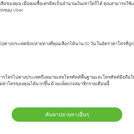
ลือของคุณ เมื่อคุณซื้อเครดิตเป็นจำนวนเงินเท่าใดก็ได้ คุณสามารถใช้
มากของ Viber
ต่างประเทศยังปลายทางที่คุณเลือกได้นาน 30 วัน ในอัตราค่าโทรที่ถู
การโทรไปต่างประเทศถึงหมายเลขโทรศัพท์พื้นฐานและโทรศัพท์มือถือใน
ค่าโทรของคุณได้มากขึ้น ด้วยแพ็คเกจสมาชิกรายเดือนนี้
ค้นหาปลายทางอื่นๆ