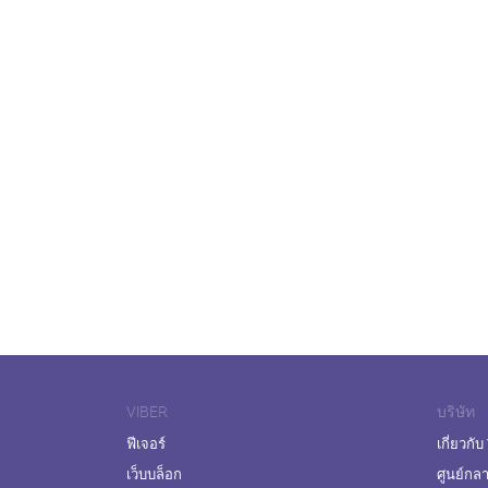
VIBER
บริษัท
ฟีเจอร์
เกี่ยวกับ
เว็บบล็อก
ศูนย์กล