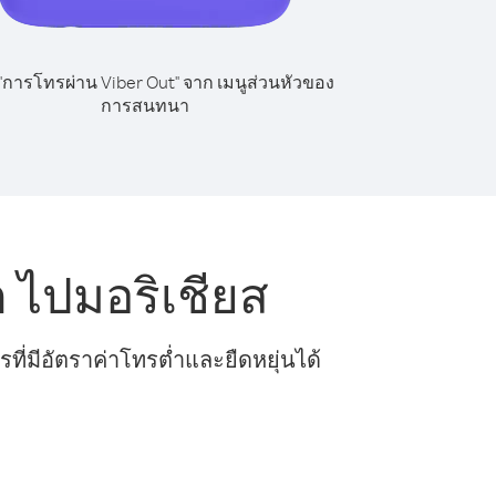
 "การโทรผ่าน Viber Out" จาก เมนูส่วนหัวของ
การสนทนา
 ไปมอริเชียส
ี่มีอัตราค่าโทรต่ำและยืดหยุ่นได้