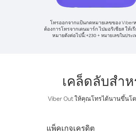
โทรออกจากแป้นกดหมายเลขของ Viber
ต้องการโทรจากเดนมาร์ก ไปมอริเชียส ให้เร
หมายดังต่อไปนี้:
+
+
230
หมายเลขในประเ
เคล็ดลับสำห
Viber Out ให้คุณโทรได้นานขึ้นโด
แพ็คเกจเครดิต