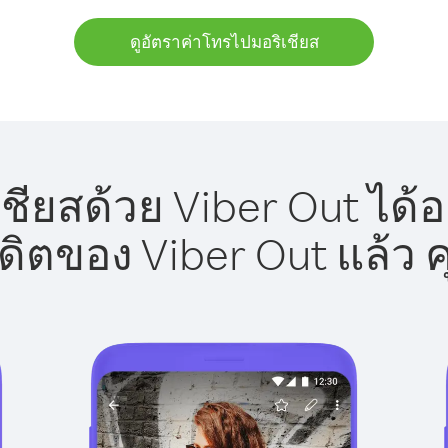
ดูอัตราค่าโทรไปมอริเชียส
ชียสด้วย Viber Out ได้อ
รดิตของ Viber Out แล้ว