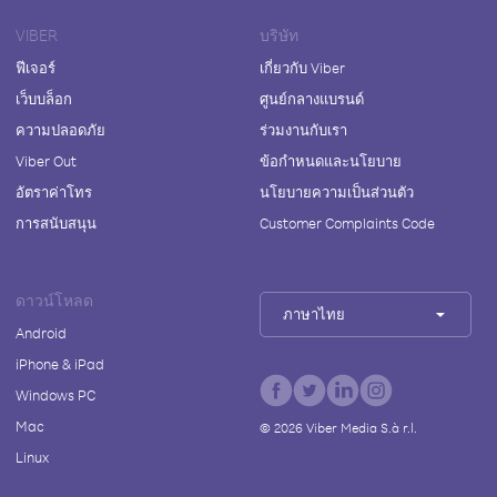
VIBER
บริษัท
ฟีเจอร์
เกี่ยวกับ Viber
เว็บบล็อก
ศูนย์กลางแบรนด์
ความปลอดภัย
ร่วมงานกับเรา
Viber Out
ข้อกำหนดและนโยบาย
อัตราค่าโทร
นโยบายความเป็นส่วนตัว
การสนับสนุน
Customer Complaints Code
ดาวน์โหลด
ภาษาไทย
Android
iPhone & iPad
Windows PC
Mac
©
2026
Viber Media S.à r.l.
Linux