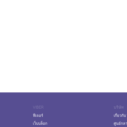
VIBER
บริษัท
ฟีเจอร์
เกี่ยวกับ
เว็บบล็อก
ศูนย์กล