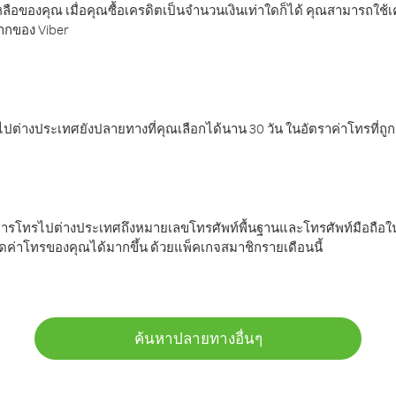
ลือของคุณ เมื่อคุณซื้อเครดิตเป็นจำนวนเงินเท่าใดก็ได้ คุณสามารถใช้
มากของ Viber
ต่างประเทศยังปลายทางที่คุณเลือกได้นาน 30 วัน ในอัตราค่าโทรที่ถู
การโทรไปต่างประเทศถึงหมายเลขโทรศัพท์พื้นฐานและโทรศัพท์มือถือใน
ค่าโทรของคุณได้มากขึ้น ด้วยแพ็คเกจสมาชิกรายเดือนนี้
ค้นหาปลายทางอื่นๆ