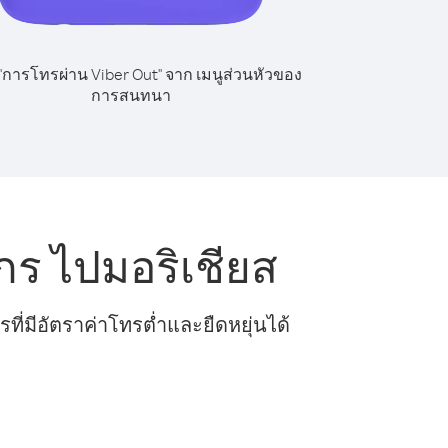
 "การโทรผ่าน Viber Out" จาก เมนูส่วนหัวของ
การสนทนา
ร ไปมอริเชียส
ี่มีอัตราค่าโทรต่ำและยืดหยุ่นได้