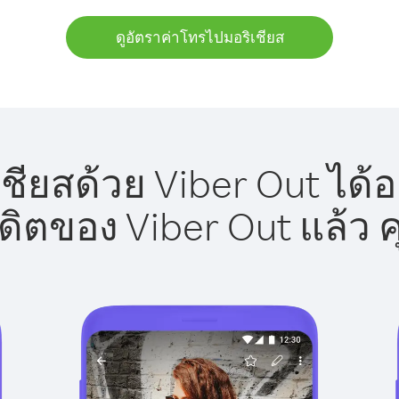
ดูอัตราค่าโทรไปมอริเชียส
ชียสด้วย Viber Out ได้อ
รดิตของ Viber Out แล้ว