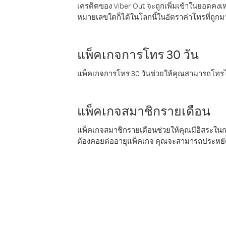
เครดิตของ Viber Out จะถูกเพิ่มเข้าในยอดคงเห
หมายเลขใดก็ได้ในโลกนี้ในอัตราค่าโทรที่ถูก
แพ็คเกจการโทร 30 วัน
แพ็คเกจการโทร 30 วันช่วยให้คุณสามารถโทรไป
แพ็คเกจสมาชิกรายเดือน
แพ็คเกจสมาชิกรายเดือนช่วยให้คุณมีอิสระใน
ต้องคอยต่ออายุแพ็คเกจ คุณจะสามารถประหยัด