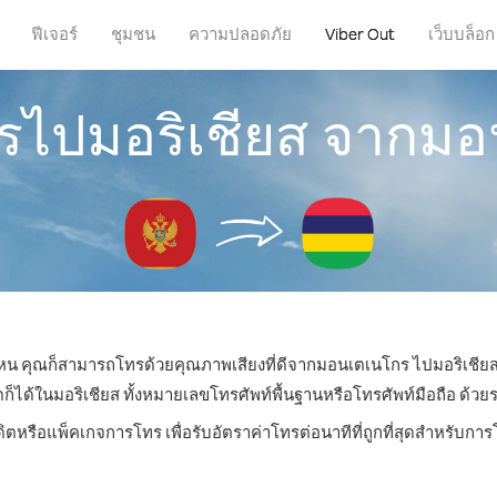
ฟีเจอร์
ชุมชน
ความปลอดภัย
Viber Out
เว็บบล็อก
ทรไปมอริเชียส จากม
ี่ไหน คุณก็สามารถโทรด้วยคุณภาพเสียงที่ดีจากมอนเตเนโกร ไปมอริเชียสไ
้ในมอริเชียส ทั้งหมายเลขโทรศัพท์พื้นฐานหรือโทรศัพท์มือถือ ด้วยราค
ดิตหรือแพ็คเกจการโทร เพื่อรับอัตราค่าโทรต่อนาทีที่ถูกที่สุดสำหรับกา