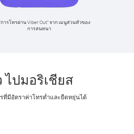
 "การโทรผ่าน Viber Out" จาก เมนูส่วนหัวของ
การสนทนา
 ไปมอริเชียส
ี่มีอัตราค่าโทรต่ำและยืดหยุ่นได้