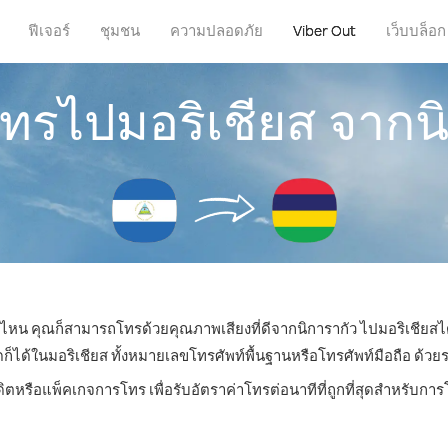
ฟีเจอร์
ชุมชน
ความปลอดภัย
Viber Out
เว็บบล็อก
โทรไปมอริเชียส จากน
ที่ไหน คุณก็สามารถโทรด้วยคุณภาพเสียงที่ดีจากนิการากัว ไปมอริเชียสได
้ในมอริเชียส ทั้งหมายเลขโทรศัพท์พื้นฐานหรือโทรศัพท์มือถือ ด้วยราค
ดิตหรือแพ็คเกจการโทร เพื่อรับอัตราค่าโทรต่อนาทีที่ถูกที่สุดสำหรับกา