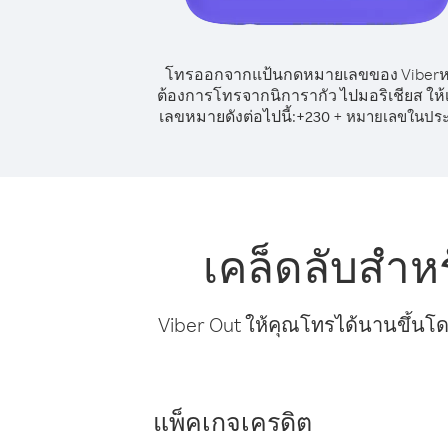
โทรออกจากแป้นกดหมายเลขของ Viber
ต้องการโทรจากนิการากัว ไปมอริเชียส ให้เ
เลขหมายดังต่อไปนี้:
+
+
230
หมายเลขในปร
เคล็ดลับสำห
Viber Out ให้คุณโทรได้นานขึ้นโด
แพ็คเกจเครดิต