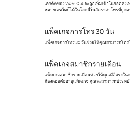
เครดิตของ Viber Out จะถูกเพิ่มเข้าในยอดคงเห
หมายเลขใดก็ได้ในโลกนี้ในอัตราค่าโทรที่ถูก
แพ็คเกจการโทร 30 วัน
แพ็คเกจการโทร 30 วันช่วยให้คุณสามารถโทรไป
แพ็คเกจสมาชิกรายเดือน
แพ็คเกจสมาชิกรายเดือนช่วยให้คุณมีอิสระใน
ต้องคอยต่ออายุแพ็คเกจ คุณจะสามารถประหยัด