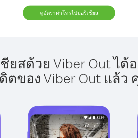
ดูอัตราค่าโทรไปมอริเชียส
ชียสด้วย Viber Out ได้อ
รดิตของ Viber Out แล้ว