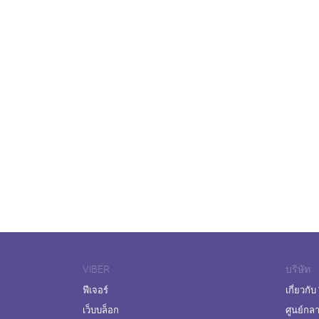
VIBER
บริษัท
ฟีเจอร์
เกี่ยวกับ
เว็บบล็อก
ศูนย์กล