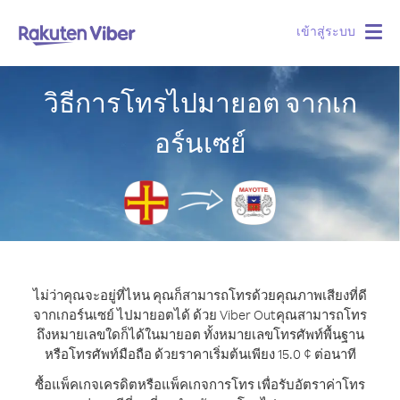
เข้าสู่ระบบ
Togg
navig
วิธีการโทรไปมายอต จากเก
อร์นเซย์
ไม่ว่าคุณจะอยู่ที่ไหน คุณก็สามารถโทรด้วยคุณภาพเสียงที่ดี
จากเกอร์นเซย์ ไปมายอตได้ ด้วย Viber Out
คุณสามารถโทร
ถึงหมายเลขใดก็ได้ในมายอต ทั้งหมายเลขโทรศัพท์พื้นฐาน
หรือโทรศัพท์มือถือ ด้วยราคาเริ่มต้นเพียง 15.0 ¢ ต่อนาที
ซื้อแพ็คเกจเครดิตหรือแพ็คเกจการโทร เพื่อรับอัตราค่าโทร