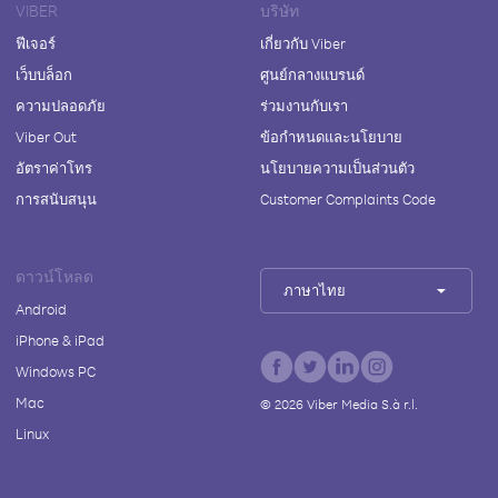
VIBER
บริษัท
ฟีเจอร์
เกี่ยวกับ Viber
เว็บบล็อก
ศูนย์กลางแบรนด์
ความปลอดภัย
ร่วมงานกับเรา
Viber Out
ข้อกำหนดและนโยบาย
อัตราค่าโทร
นโยบายความเป็นส่วนตัว
การสนับสนุน
Customer Complaints Code
ดาวน์โหลด
ภาษาไทย
Android
iPhone & iPad
Windows PC
Mac
©
2026
Viber Media S.à r.l.
Linux