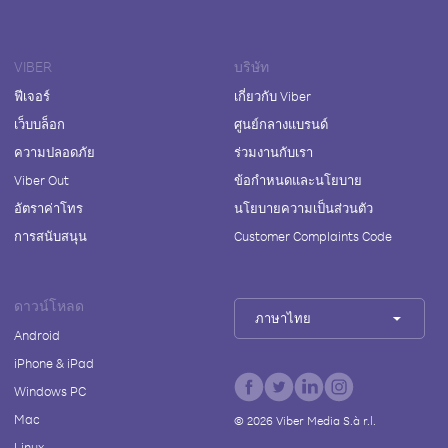
VIBER
บริษัท
ฟีเจอร์
เกี่ยวกับ Viber
เว็บบล็อก
ศูนย์กลางแบรนด์
ความปลอดภัย
ร่วมงานกับเรา
Viber Out
ข้อกำหนดและนโยบาย
อัตราค่าโทร
นโยบายความเป็นส่วนตัว
การสนับสนุน
Customer Complaints Code
ดาวน์โหลด
ภาษาไทย
Android
iPhone & iPad
Windows PC
Mac
©
2026
Viber Media S.à r.l.
Linux