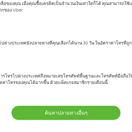
ลือของคุณ เมื่อคุณซื้อเครดิตเป็นจำนวนเงินเท่าใดก็ได้ คุณสามารถใช้
มากของ Viber
ต่างประเทศยังปลายทางที่คุณเลือกได้นาน 30 วัน ในอัตราค่าโทรที่ถู
การโทรไปต่างประเทศถึงหมายเลขโทรศัพท์พื้นฐานและโทรศัพท์มือถือใน
ค่าโทรของคุณได้มากขึ้น ด้วยแพ็คเกจสมาชิกรายเดือนนี้
ค้นหาปลายทางอื่นๆ