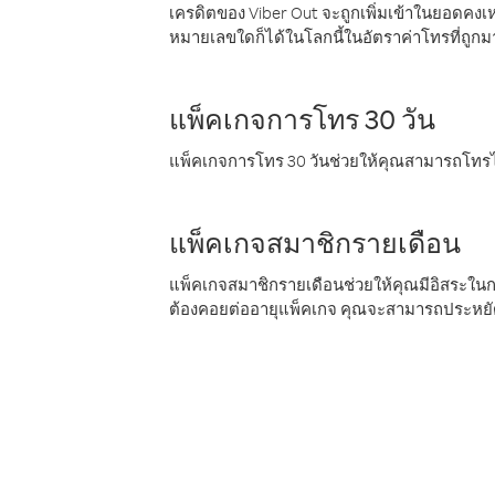
เครดิตของ Viber Out จะถูกเพิ่มเข้าในยอดคงเห
หมายเลขใดก็ได้ในโลกนี้ในอัตราค่าโทรที่ถูก
แพ็คเกจการโทร 30 วัน
แพ็คเกจการโทร 30 วันช่วยให้คุณสามารถโทรไป
แพ็คเกจสมาชิกรายเดือน
แพ็คเกจสมาชิกรายเดือนช่วยให้คุณมีอิสระใน
ต้องคอยต่ออายุแพ็คเกจ คุณจะสามารถประหยัด