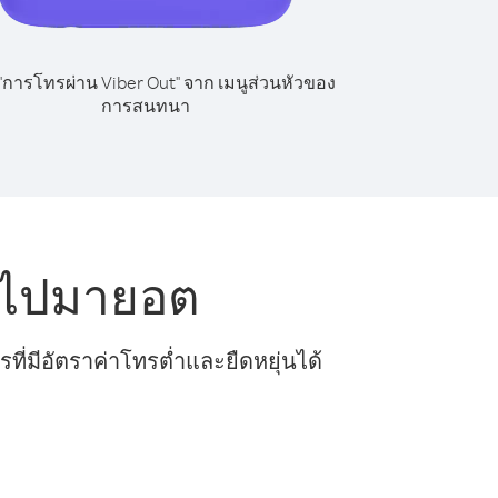
 "การโทรผ่าน Viber Out" จาก เมนูส่วนหัวของ
การสนทนา
น ไปมายอต
ี่มีอัตราค่าโทรต่ำและยืดหยุ่นได้