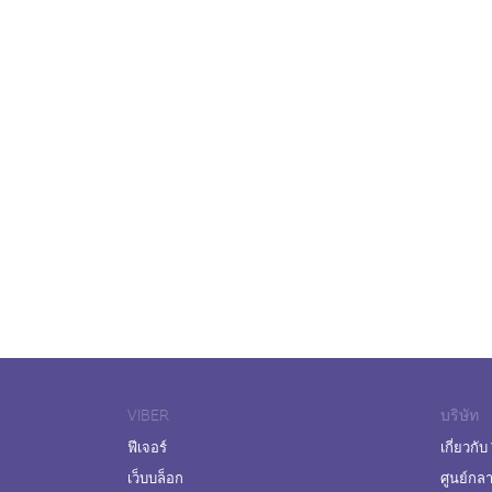
VIBER
บริษัท
ฟีเจอร์
เกี่ยวกับ
เว็บบล็อก
ศูนย์กล