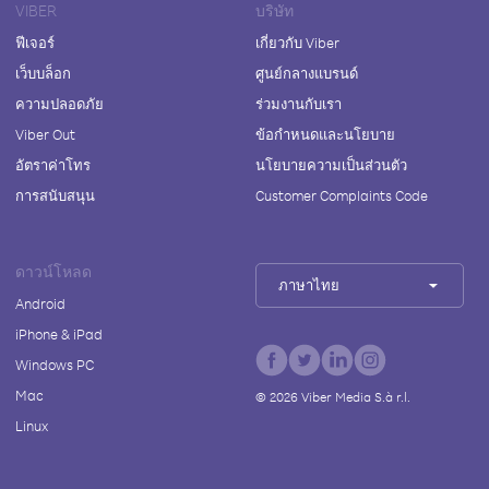
VIBER
บริษัท
ฟีเจอร์
เกี่ยวกับ Viber
เว็บบล็อก
ศูนย์กลางแบรนด์
ความปลอดภัย
ร่วมงานกับเรา
Viber Out
ข้อกำหนดและนโยบาย
อัตราค่าโทร
นโยบายความเป็นส่วนตัว
การสนับสนุน
Customer Complaints Code
ดาวน์โหลด
ภาษาไทย
Android
iPhone & iPad
Windows PC
Mac
©
2026
Viber Media S.à r.l.
Linux