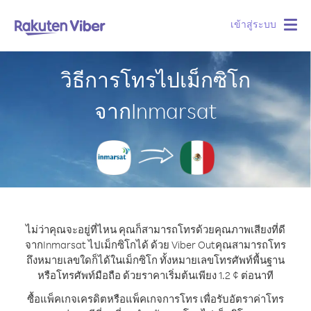
เข้าสู่ระบบ
Togg
navig
วิธีการโทรไปเม็กซิโก
จากInmarsat
ไม่ว่าคุณจะอยู่ที่ไหน คุณก็สามารถโทรด้วยคุณภาพเสียงที่ดี
จากInmarsat ไปเม็กซิโกได้ ด้วย Viber Out
คุณสามารถโทร
ถึงหมายเลขใดก็ได้ในเม็กซิโก ทั้งหมายเลขโทรศัพท์พื้นฐาน
หรือโทรศัพท์มือถือ ด้วยราคาเริ่มต้นเพียง 1.2 ¢ ต่อนาที
ซื้อแพ็คเกจเครดิตหรือแพ็คเกจการโทร เพื่อรับอัตราค่าโทร