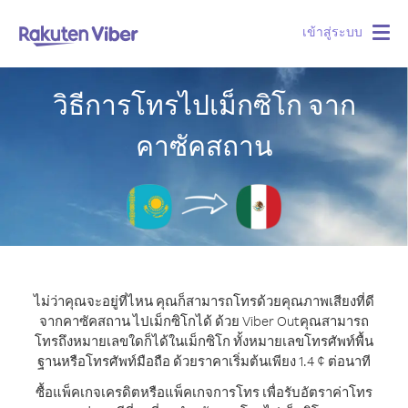
เข้าสู่ระบบ
Togg
navig
วิธีการโทรไปเม็กซิโก จาก
คาซัคสถาน
ไม่ว่าคุณจะอยู่ที่ไหน คุณก็สามารถโทรด้วยคุณภาพเสียงที่ดี
จากคาซัคสถาน ไปเม็กซิโกได้ ด้วย Viber Out
คุณสามารถ
โทรถึงหมายเลขใดก็ได้ในเม็กซิโก ทั้งหมายเลขโทรศัพท์พื้น
ฐานหรือโทรศัพท์มือถือ ด้วยราคาเริ่มต้นเพียง 1.4 ¢ ต่อนาที
ซื้อแพ็คเกจเครดิตหรือแพ็คเกจการโทร เพื่อรับอัตราค่าโทร