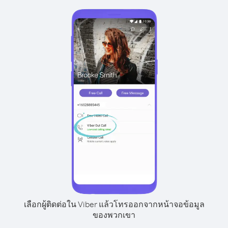
เลือกผู้ติดต่อใน Viber แล้วโทรออกจากหน้าจอข้อมูล
ของพวกเขา