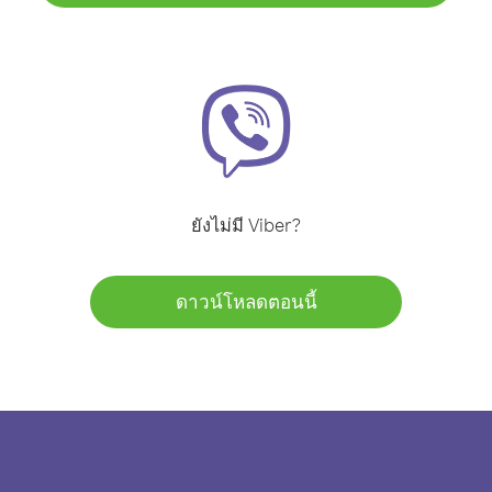
ยังไม่มี Viber?
ดาวน์โหลดตอนนี้