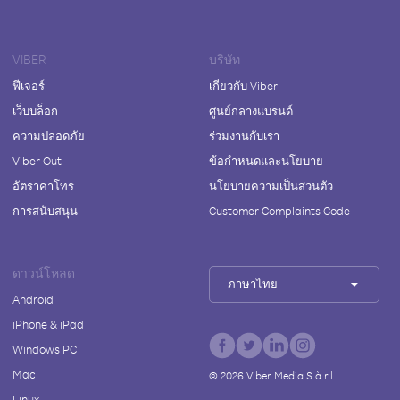
VIBER
บริษัท
ฟีเจอร์
เกี่ยวกับ Viber
เว็บบล็อก
ศูนย์กลางแบรนด์
ความปลอดภัย
ร่วมงานกับเรา
Viber Out
ข้อกำหนดและนโยบาย
อัตราค่าโทร
นโยบายความเป็นส่วนตัว
การสนับสนุน
Customer Complaints Code
ดาวน์โหลด
ภาษาไทย
Android
iPhone & iPad
Windows PC
Mac
©
2026
Viber Media S.à r.l.
Linux