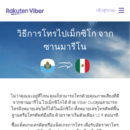
เข้าสู่ระบบ
Togg
navig
วิธีการโทรไปเม็กซิโก จาก
ซานมารีโน
ไม่ว่าคุณจะอยู่ที่ไหน คุณก็สามารถโทรด้วยคุณภาพเสียงที่ดี
จากซานมารีโน ไปเม็กซิโกได้ ด้วย Viber Out
คุณสามารถ
โทรถึงหมายเลขใดก็ได้ในเม็กซิโก ทั้งหมายเลขโทรศัพท์พื้น
ฐานหรือโทรศัพท์มือถือ ด้วยราคาเริ่มต้นเพียง 1.2 ¢ ต่อนาที
ซื้อแพ็คเกจเครดิตหรือแพ็คเกจการโทร เพื่อรับอัตราค่าโทร