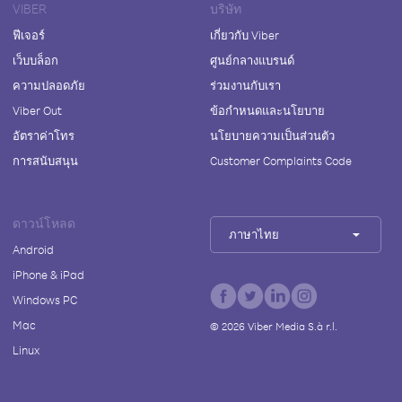
VIBER
บริษัท
ฟีเจอร์
เกี่ยวกับ Viber
เว็บบล็อก
ศูนย์กลางแบรนด์
ความปลอดภัย
ร่วมงานกับเรา
Viber Out
ข้อกำหนดและนโยบาย
อัตราค่าโทร
นโยบายความเป็นส่วนตัว
การสนับสนุน
Customer Complaints Code
ดาวน์โหลด
ภาษาไทย
Android
iPhone & iPad
Windows PC
Mac
©
2026
Viber Media S.à r.l.
Linux