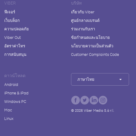
VIBER
บริษัท
ฟีเจอร์
เกี่ยวกับ Viber
เว็บบล็อก
ศูนย์กลางแบรนด์
ความปลอดภัย
ร่วมงานกับเรา
Viber Out
ข้อกำหนดและนโยบาย
อัตราค่าโทร
นโยบายความเป็นส่วนตัว
การสนับสนุน
Customer Complaints Code
ดาวน์โหลด
ภาษาไทย
Android
iPhone & iPad
Windows PC
Mac
©
2026
Viber Media S.à r.l.
Linux