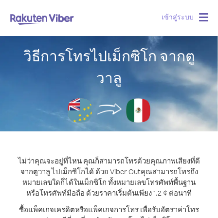
เข้าสู่ระบบ
Togg
navig
วิธีการโทรไปเม็กซิโก จากตู
วาลู
ไม่ว่าคุณจะอยู่ที่ไหน คุณก็สามารถโทรด้วยคุณภาพเสียงที่ดี
จากตูวาลู ไปเม็กซิโกได้ ด้วย Viber Out
คุณสามารถโทรถึง
หมายเลขใดก็ได้ในเม็กซิโก ทั้งหมายเลขโทรศัพท์พื้นฐาน
หรือโทรศัพท์มือถือ ด้วยราคาเริ่มต้นเพียง 1.2 ¢ ต่อนาที
ซื้อแพ็คเกจเครดิตหรือแพ็คเกจการโทร เพื่อรับอัตราค่าโทร