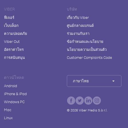
VIBER
บริษัท
ฟีเจอร์
เกี่ยวกับ Viber
เว็บบล็อก
ศูนย์กลางแบรนด์
ความปลอดภัย
ร่วมงานกับเรา
Viber Out
ข้อกำหนดและนโยบาย
อัตราค่าโทร
นโยบายความเป็นส่วนตัว
การสนับสนุน
Customer Complaints Code
ดาวน์โหลด
ภาษาไทย
Android
iPhone & iPad
Windows PC
Mac
©
2026
Viber Media S.à r.l.
Linux