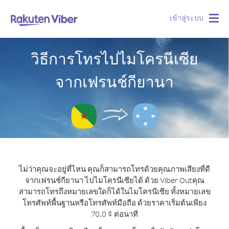
เข้าสู่ระบบ
Togg
navig
วิธีการโทรไปไมโครนีเซีย
จากเฟรนช์กียานา
ไม่ว่าคุณจะอยู่ที่ไหน คุณก็สามารถโทรด้วยคุณภาพเสียงที่ดี
จากเฟรนช์กียานา ไปไมโครนีเซียได้ ด้วย Viber Out
คุณ
สามารถโทรถึงหมายเลขใดก็ได้ในไมโครนีเซีย ทั้งหมายเลข
โทรศัพท์พื้นฐานหรือโทรศัพท์มือถือ ด้วยราคาเริ่มต้นเพียง
70.0 ¢ ต่อนาที