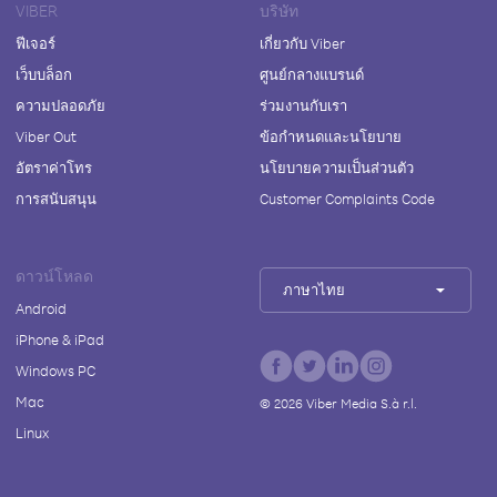
VIBER
บริษัท
ฟีเจอร์
เกี่ยวกับ Viber
เว็บบล็อก
ศูนย์กลางแบรนด์
ความปลอดภัย
ร่วมงานกับเรา
Viber Out
ข้อกำหนดและนโยบาย
อัตราค่าโทร
นโยบายความเป็นส่วนตัว
การสนับสนุน
Customer Complaints Code
ดาวน์โหลด
ภาษาไทย
Android
iPhone & iPad
Windows PC
Mac
©
2026
Viber Media S.à r.l.
Linux