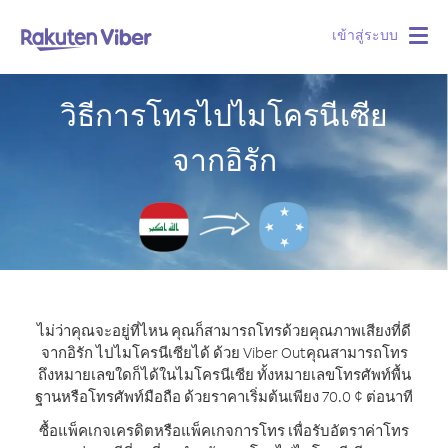
เข้าสู่ระบบ
Togg
navig
วิธีการโทรไปไมโครนีเซีย
จากอิรัก
ไม่ว่าคุณจะอยู่ที่ไหน คุณก็สามารถโทรด้วยคุณภาพเสียงที่ดี
จากอิรัก ไปไมโครนีเซียได้ ด้วย Viber Out
คุณสามารถโทร
ถึงหมายเลขใดก็ได้ในไมโครนีเซีย ทั้งหมายเลขโทรศัพท์พื้น
ฐานหรือโทรศัพท์มือถือ ด้วยราคาเริ่มต้นเพียง 70.0 ¢ ต่อนาที
ซื้อแพ็คเกจเครดิตหรือแพ็คเกจการโทร เพื่อรับอัตราค่าโทร