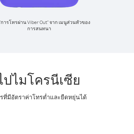
 "การโทรผ่าน Viber Out" จาก เมนูส่วนหัวของ
การสนทนา
ปไมโครนีเซีย
ี่มีอัตราค่าโทรต่ำและยืดหยุ่นได้