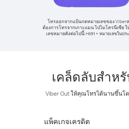
โทรออกจากแป้นกดหมายเลขของ Viber
ต้องการโทรจากเกาะแมน ไปไมโครนีเซีย ให้
เลขหมายดังต่อไปนี้:
+
+
691
หมายเลขในปร
เคล็ดลับสำห
Viber Out ให้คุณโทรได้นานขึ้นโด
แพ็คเกจเครดิต