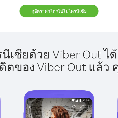
ดูอัตราค่าโทรไปไมโครนีเซีย
เซียด้วย Viber Out ได
รดิตของ Viber Out แล้ว