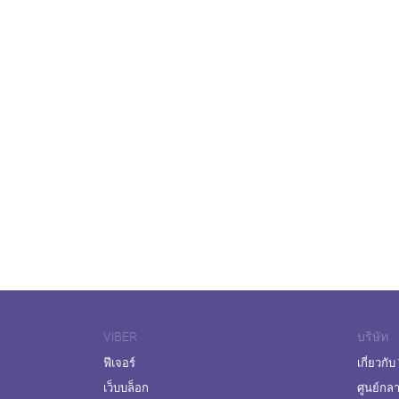
VIBER
บริษัท
ฟีเจอร์
เกี่ยวกับ
เว็บบล็อก
ศูนย์กล