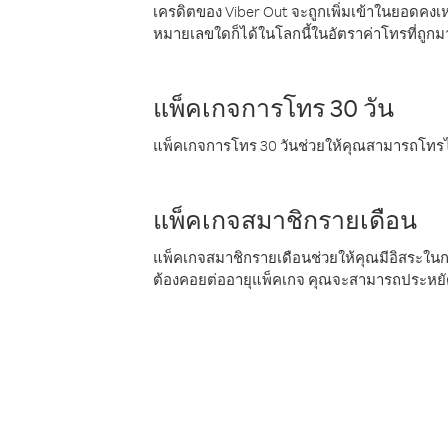
เครดิตของ Viber Out จะถูกเพิ่มเข้าในยอดคงเห
หมายเลขใดก็ได้ในโลกนี้ในอัตราค่าโทรที่ถูก
แพ็คเกจการโทร 30 วัน
แพ็คเกจการโทร 30 วันช่วยให้คุณสามารถโทรไป
แพ็คเกจสมาชิกรายเดือน
แพ็คเกจสมาชิกรายเดือนช่วยให้คุณมีอิสระใน
ต้องคอยต่ออายุแพ็คเกจ คุณจะสามารถประหยัด