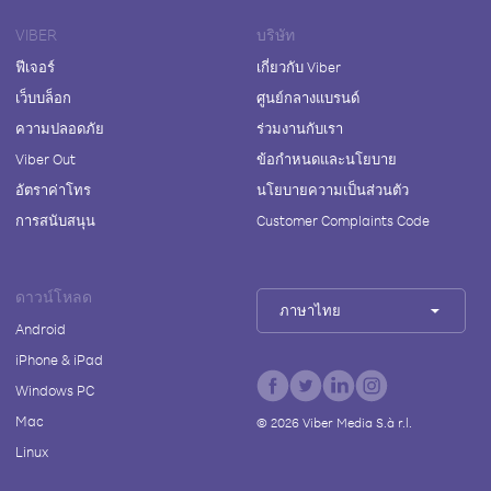
VIBER
บริษัท
ฟีเจอร์
เกี่ยวกับ Viber
เว็บบล็อก
ศูนย์กลางแบรนด์
ความปลอดภัย
ร่วมงานกับเรา
Viber Out
ข้อกำหนดและนโยบาย
อัตราค่าโทร
นโยบายความเป็นส่วนตัว
การสนับสนุน
Customer Complaints Code
ดาวน์โหลด
ภาษาไทย
Android
iPhone & iPad
Windows PC
Mac
©
2026
Viber Media S.à r.l.
Linux