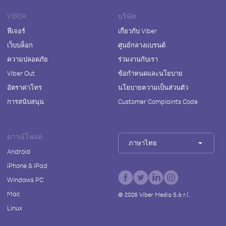
VIBER
บริษัท
ฟีเจอร์
เกี่ยวกับ Viber
เว็บบล็อก
ศูนย์กลางแบรนด์
ความปลอดภัย
ร่วมงานกับเรา
Viber Out
ข้อกำหนดและนโยบาย
อัตราค่าโทร
นโยบายความเป็นส่วนตัว
การสนับสนุน
Customer Complaints Code
ดาวน์โหลด
ภาษาไทย
Android
iPhone & iPad
Windows PC
Mac
©
2026
Viber Media S.à r.l.
Linux