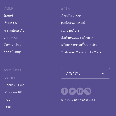
VIBER
บริษัท
ฟีเจอร์
เกี่ยวกับ Viber
เว็บบล็อก
ศูนย์กลางแบรนด์
ความปลอดภัย
ร่วมงานกับเรา
Viber Out
ข้อกำหนดและนโยบาย
อัตราค่าโทร
นโยบายความเป็นส่วนตัว
การสนับสนุน
Customer Complaints Code
ดาวน์โหลด
ภาษาไทย
Android
iPhone & iPad
Windows PC
Mac
©
2026
Viber Media S.à r.l.
Linux