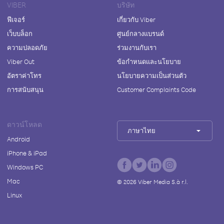
VIBER
บริษัท
ฟีเจอร์
เกี่ยวกับ Viber
เว็บบล็อก
ศูนย์กลางแบรนด์
ความปลอดภัย
ร่วมงานกับเรา
Viber Out
ข้อกำหนดและนโยบาย
อัตราค่าโทร
นโยบายความเป็นส่วนตัว
การสนับสนุน
Customer Complaints Code
ดาวน์โหลด
ภาษาไทย
Android
iPhone & iPad
Windows PC
Mac
©
2026
Viber Media S.à r.l.
Linux