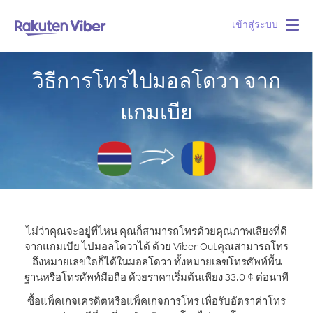
เข้าสู่ระบบ
Togg
navig
วิธีการโทรไปมอลโดวา จาก
แกมเบีย
ไม่ว่าคุณจะอยู่ที่ไหน คุณก็สามารถโทรด้วยคุณภาพเสียงที่ดี
จากแกมเบีย ไปมอลโดวาได้ ด้วย Viber Out
คุณสามารถโทร
ถึงหมายเลขใดก็ได้ในมอลโดวา ทั้งหมายเลขโทรศัพท์พื้น
ฐานหรือโทรศัพท์มือถือ ด้วยราคาเริ่มต้นเพียง 33.0 ¢ ต่อนาที
ซื้อแพ็คเกจเครดิตหรือแพ็คเกจการโทร เพื่อรับอัตราค่าโทร