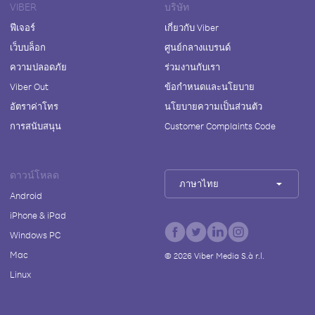
VIBER
บริษัท
ฟีเจอร์
เกี่ยวกับ Viber
เว็บบล็อก
ศูนย์กลางแบรนด์
ความปลอดภัย
ร่วมงานกับเรา
Viber Out
ข้อกำหนดและนโยบาย
อัตราค่าโทร
นโยบายความเป็นส่วนตัว
การสนับสนุน
Customer Complaints Code
ดาวน์โหลด
ภาษาไทย
Android
iPhone & iPad
Windows PC
Mac
©
2026
Viber Media S.à r.l.
Linux