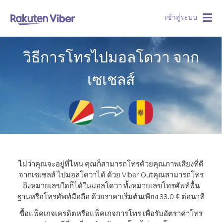
เข้าสู่ระบบ
Togg
navig
วิธีการโทรไปมอลโดวา จาก
เซเชลส์
ไม่ว่าคุณจะอยู่ที่ไหน คุณก็สามารถโทรด้วยคุณภาพเสียงที่ดี
จากเซเชลส์ ไปมอลโดวาได้ ด้วย Viber Out
คุณสามารถโทร
ถึงหมายเลขใดก็ได้ในมอลโดวา ทั้งหมายเลขโทรศัพท์พื้น
ฐานหรือโทรศัพท์มือถือ ด้วยราคาเริ่มต้นเพียง 33.0 ¢ ต่อนาที
ซื้อแพ็คเกจเครดิตหรือแพ็คเกจการโทร เพื่อรับอัตราค่าโทร