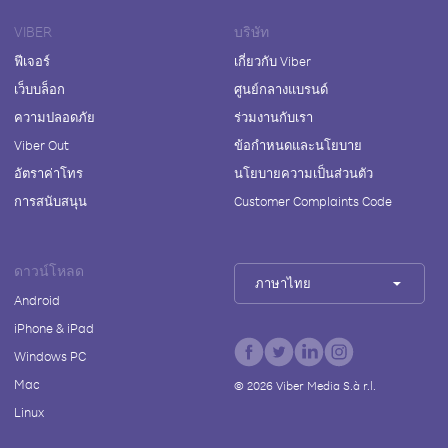
VIBER
บริษัท
ฟีเจอร์
เกี่ยวกับ Viber
เว็บบล็อก
ศูนย์กลางแบรนด์
ความปลอดภัย
ร่วมงานกับเรา
Viber Out
ข้อกำหนดและนโยบาย
อัตราค่าโทร
นโยบายความเป็นส่วนตัว
การสนับสนุน
Customer Complaints Code
ดาวน์โหลด
ภาษาไทย
Android
iPhone & iPad
Windows PC
Mac
©
2026
Viber Media S.à r.l.
Linux