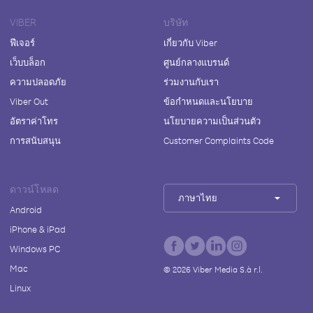
VIBER
บริษัท
ฟีเจอร์
เกี่ยวกับ Viber
เว็บบล็อก
ศูนย์กลางแบรนด์
ความปลอดภัย
ร่วมงานกับเรา
Viber Out
ข้อกำหนดและนโยบาย
อัตราค่าโทร
นโยบายความเป็นส่วนตัว
การสนับสนุน
Customer Complaints Code
ดาวน์โหลด
ภาษาไทย
Android
iPhone & iPad
Windows PC
Mac
©
2026
Viber Media S.à r.l.
Linux