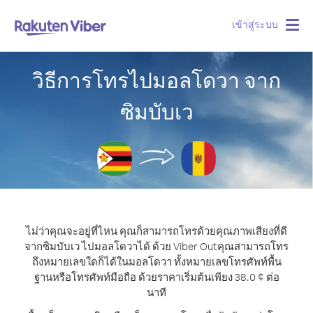
เข้าสู่ระบบ
Togg
navig
วิธีการโทรไปมอลโดวา จาก
ซิมบับเว
ไม่ว่าคุณจะอยู่ที่ไหน คุณก็สามารถโทรด้วยคุณภาพเสียงที่ดี
จากซิมบับเว ไปมอลโดวาได้ ด้วย Viber Out
คุณสามารถโทร
ถึงหมายเลขใดก็ได้ในมอลโดวา ทั้งหมายเลขโทรศัพท์พื้น
ฐานหรือโทรศัพท์มือถือ ด้วยราคาเริ่มต้นเพียง 38.0 ¢ ต่อ
นาที