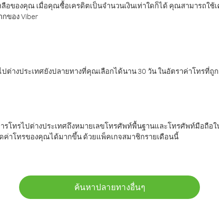
ลือของคุณ เมื่อคุณซื้อเครดิตเป็นจำนวนเงินเท่าใดก็ได้ คุณสามารถใช้
มากของ Viber
ต่างประเทศยังปลายทางที่คุณเลือกได้นาน 30 วัน ในอัตราค่าโทรที่ถู
การโทรไปต่างประเทศถึงหมายเลขโทรศัพท์พื้นฐานและโทรศัพท์มือถือใน
ค่าโทรของคุณได้มากขึ้น ด้วยแพ็คเกจสมาชิกรายเดือนนี้
ค้นหาปลายทางอื่นๆ