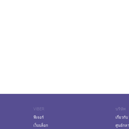
VIBER
บริษัท
ฟีเจอร์
เกี่ยวกับ
เว็บบล็อก
ศูนย์กล