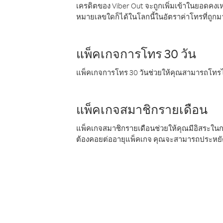
เครดิตของ Viber Out จะถูกเพิ่มเข้าในยอดคงเห
หมายเลขใดก็ได้ในโลกนี้ในอัตราค่าโทรที่ถูก
แพ็คเกจการโทร 30 วัน
แพ็คเกจการโทร 30 วันช่วยให้คุณสามารถโทรไป
แพ็คเกจสมาชิกรายเดือน
แพ็คเกจสมาชิกรายเดือนช่วยให้คุณมีอิสระใน
ต้องคอยต่ออายุแพ็คเกจ คุณจะสามารถประหยัด