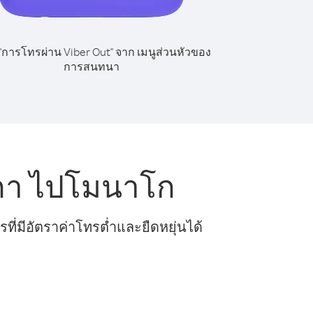
 "การโทรผ่าน Viber Out" จาก เมนูส่วนหัวของ
การสนทนา
กา ไปโมนาโก
ี่มีอัตราค่าโทรต่ำและยืดหยุ่นได้