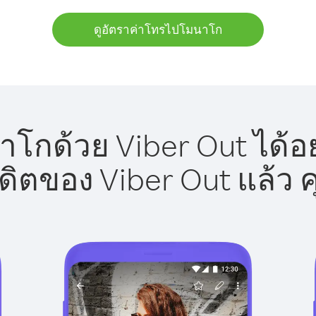
ดูอัตราค่าโทรไปโมนาโก
โกด้วย Viber Out ได้อย
รดิตของ Viber Out แล้ว