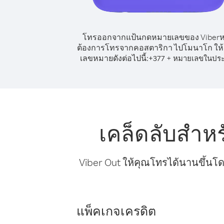
โทรออกจากแป้นกดหมายเลขของ Viber
ต้องการโทรจากคอสตาริกา ไปโมนาโก ให้เ
เลขหมายดังต่อไปนี้:
+
+
377
หมายเลขในปร
เคล็ดลับสำ
Viber Out ให้คุณโทรได้นานขึ้นโด
แพ็คเกจเครดิต