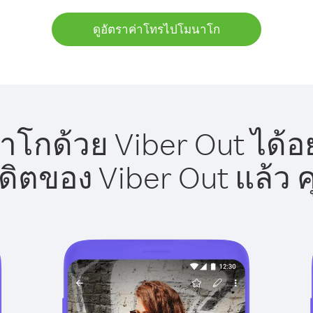
ดูอัตราค่าโทรไปโมนาโก
โกด้วย Viber Out ได้อย
รดิตของ Viber Out แล้ว