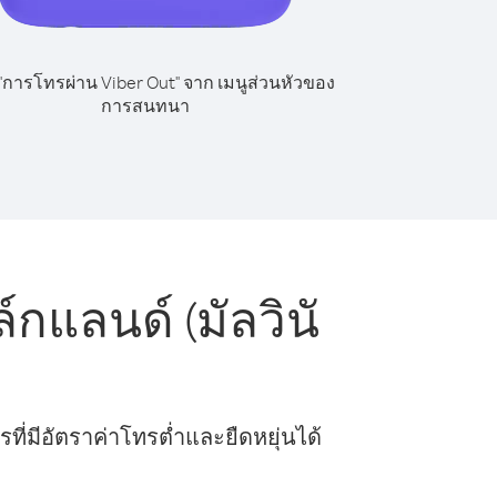
 "การโทรผ่าน Viber Out" จาก เมนูส่วนหัวของ
การสนทนา
กแลนด์ (มัลวินั
ี่มีอัตราค่าโทรต่ำและยืดหยุ่นได้