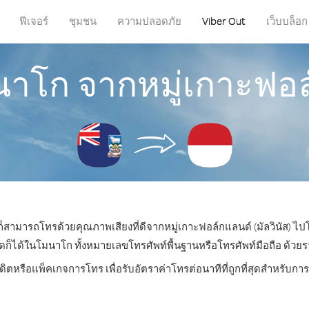
ฟีเจอร์
ชุมชน
ความปลอดภัย
Viber Out
เว็บบล็อก
าโก จากหมู่เกาะฟอล์ก
ณก็สามารถโทรด้วยคุณภาพเสียงที่ดีจากหมู่เกาะฟอล์กแลนด์ (มัลวินัส) ไ
ด้ในโมนาโก ทั้งหมายเลขโทรศัพท์พื้นฐานหรือโทรศัพท์มือถือ ด้วยราคา
ดิตหรือแพ็คเกจการโทร เพื่อรับอัตราค่าโทรต่อนาทีที่ถูกที่สุดสำหรั