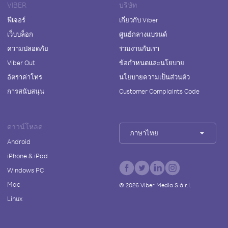
VIBER
บริษัท
ฟีเจอร์
เกี่ยวกับ Viber
เว็บบล็อก
ศูนย์กลางแบรนด์
ความปลอดภัย
ร่วมงานกับเรา
Viber Out
ข้อกำหนดและนโยบาย
อัตราค่าโทร
นโยบายความเป็นส่วนตัว
การสนับสนุน
Customer Complaints Code
ดาวน์โหลด
ภาษาไทย
Android
iPhone & iPad
Windows PC
Mac
©
2026
Viber Media S.à r.l.
Linux