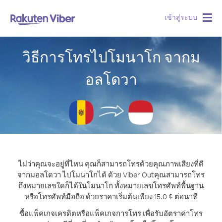
เข้าสู่ระบบ
Togg
navig
วิธีการโทรไปโมนาโก จากม
อลโดวา
ไม่ว่าคุณจะอยู่ที่ไหน คุณก็สามารถโทรด้วยคุณภาพเสียงที่ดี
จากมอลโดวา ไปโมนาโกได้ ด้วย Viber Out
คุณสามารถโทร
ถึงหมายเลขใดก็ได้ในโมนาโก ทั้งหมายเลขโทรศัพท์พื้นฐาน
หรือโทรศัพท์มือถือ ด้วยราคาเริ่มต้นเพียง 15.0 ¢ ต่อนาที
ซื้อแพ็คเกจเครดิตหรือแพ็คเกจการโทร เพื่อรับอัตราค่าโทร