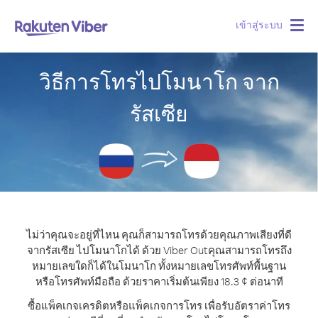
เข้าสู่ระบบ
Togg
navig
วิธีการโทรไปโมนาโก จาก
รัสเซีย
ไม่ว่าคุณจะอยู่ที่ไหน คุณก็สามารถโทรด้วยคุณภาพเสียงที่ดี
จากรัสเซีย ไปโมนาโกได้ ด้วย Viber Out
คุณสามารถโทรถึง
หมายเลขใดก็ได้ในโมนาโก ทั้งหมายเลขโทรศัพท์พื้นฐาน
หรือโทรศัพท์มือถือ ด้วยราคาเริ่มต้นเพียง 18.3 ¢ ต่อนาที
ซื้อแพ็คเกจเครดิตหรือแพ็คเกจการโทร เพื่อรับอัตราค่าโทร