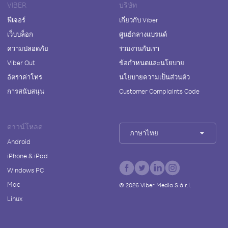
VIBER
บริษัท
ฟีเจอร์
เกี่ยวกับ Viber
เว็บบล็อก
ศูนย์กลางแบรนด์
ความปลอดภัย
ร่วมงานกับเรา
Viber Out
ข้อกำหนดและนโยบาย
อัตราค่าโทร
นโยบายความเป็นส่วนตัว
การสนับสนุน
Customer Complaints Code
ดาวน์โหลด
ภาษาไทย
Android
iPhone & iPad
Windows PC
Mac
©
2026
Viber Media S.à r.l.
Linux