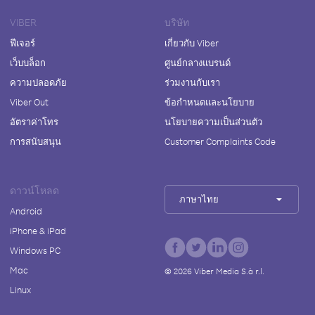
VIBER
บริษัท
ฟีเจอร์
เกี่ยวกับ Viber
เว็บบล็อก
ศูนย์กลางแบรนด์
ความปลอดภัย
ร่วมงานกับเรา
Viber Out
ข้อกำหนดและนโยบาย
อัตราค่าโทร
นโยบายความเป็นส่วนตัว
การสนับสนุน
Customer Complaints Code
ดาวน์โหลด
ภาษาไทย
Android
iPhone & iPad
Windows PC
Mac
©
2026
Viber Media S.à r.l.
Linux