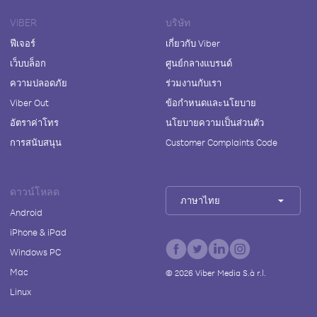
VIBER
บริษัท
ฟีเจอร์
เกี่ยวกับ Viber
เว็บบล็อก
ศูนย์กลางแบรนด์
ความปลอดภัย
ร่วมงานกับเรา
Viber Out
ข้อกำหนดและนโยบาย
อัตราค่าโทร
นโยบายความเป็นส่วนตัว
การสนับสนุน
Customer Complaints Code
ดาวน์โหลด
ภาษาไทย
Android
iPhone & iPad
Windows PC
Mac
©
2026
Viber Media S.à r.l.
Linux