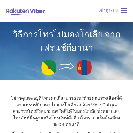
เข้าสู่ระบบ
Togg
navig
วิธีการโทรไปมองโกเลีย จาก
เฟรนช์กียานา
ไม่ว่าคุณจะอยู่ที่ไหน คุณก็สามารถโทรด้วยคุณภาพเสียงที่ดี
จากเฟรนช์กียานา ไปมองโกเลียได้ ด้วย Viber Out
คุณ
สามารถโทรถึงหมายเลขใดก็ได้ในมองโกเลีย ทั้งหมายเลข
โทรศัพท์พื้นฐานหรือโทรศัพท์มือถือ ด้วยราคาเริ่มต้นเพียง
15.0 ¢ ต่อนาที