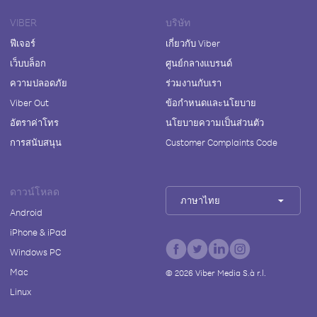
VIBER
บริษัท
ฟีเจอร์
เกี่ยวกับ Viber
เว็บบล็อก
ศูนย์กลางแบรนด์
ความปลอดภัย
ร่วมงานกับเรา
Viber Out
ข้อกำหนดและนโยบาย
อัตราค่าโทร
นโยบายความเป็นส่วนตัว
การสนับสนุน
Customer Complaints Code
ดาวน์โหลด
ภาษาไทย
Android
iPhone & iPad
Windows PC
Mac
©
2026
Viber Media S.à r.l.
Linux