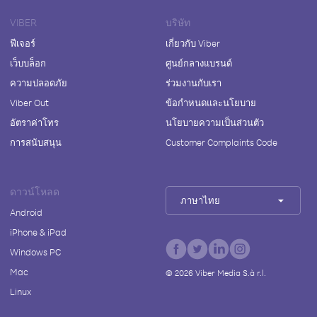
VIBER
บริษัท
ฟีเจอร์
เกี่ยวกับ Viber
เว็บบล็อก
ศูนย์กลางแบรนด์
ความปลอดภัย
ร่วมงานกับเรา
Viber Out
ข้อกำหนดและนโยบาย
อัตราค่าโทร
นโยบายความเป็นส่วนตัว
การสนับสนุน
Customer Complaints Code
ดาวน์โหลด
ภาษาไทย
Android
iPhone & iPad
Windows PC
Mac
©
2026
Viber Media S.à r.l.
Linux