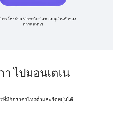
 "การโทรผ่าน Viber Out" จาก เมนูส่วนหัวของ
การสนทนา
ิกา ไปมอนเตเน
ี่มีอัตราค่าโทรต่ำและยืดหยุ่นได้