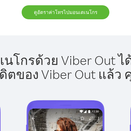
ดูอัตราค่าโทรไปมอนเตเนโกร
โกรด้วย Viber Out ได
รดิตของ Viber Out แล้ว