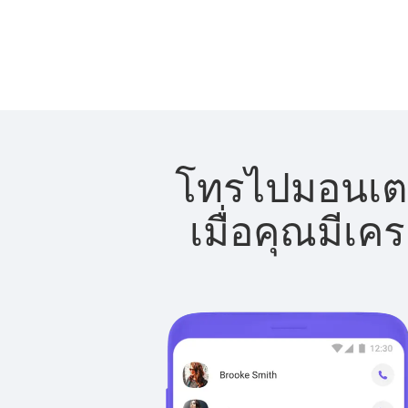
โทรไปมอนเตเน
เมื่อคุณมีเค