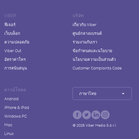
VIBER
บริษัท
ฟีเจอร์
เกี่ยวกับ Viber
เว็บบล็อก
ศูนย์กลางแบรนด์
ความปลอดภัย
ร่วมงานกับเรา
Viber Out
ข้อกำหนดและนโยบาย
อัตราค่าโทร
นโยบายความเป็นส่วนตัว
การสนับสนุน
Customer Complaints Code
ดาวน์โหลด
ภาษาไทย
Android
iPhone & iPad
Windows PC
Mac
©
2026
Viber Media S.à r.l.
Linux