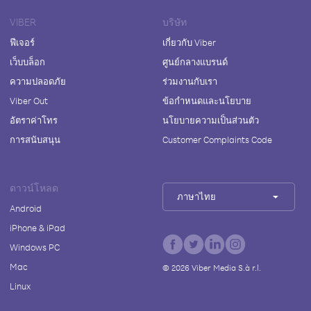
VIBER
บริษัท
ฟีเจอร์
เกี่ยวกับ Viber
เว็บบล็อก
ศูนย์กลางแบรนด์
ความปลอดภัย
ร่วมงานกับเรา
Viber Out
ข้อกำหนดและนโยบาย
อัตราค่าโทร
นโยบายความเป็นส่วนตัว
การสนับสนุน
Customer Complaints Code
ดาวน์โหลด
ภาษาไทย
Android
iPhone & iPad
Windows PC
Mac
©
2026
Viber Media S.à r.l.
Linux