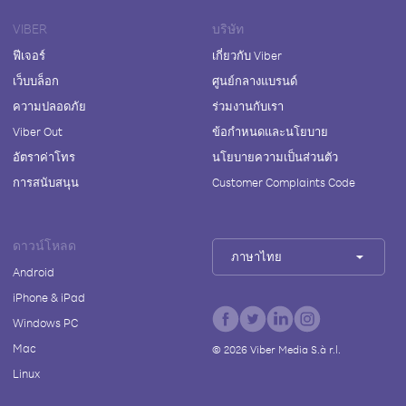
VIBER
บริษัท
ฟีเจอร์
เกี่ยวกับ Viber
เว็บบล็อก
ศูนย์กลางแบรนด์
ความปลอดภัย
ร่วมงานกับเรา
Viber Out
ข้อกำหนดและนโยบาย
อัตราค่าโทร
นโยบายความเป็นส่วนตัว
การสนับสนุน
Customer Complaints Code
ดาวน์โหลด
ภาษาไทย
Android
iPhone & iPad
Windows PC
Mac
©
2026
Viber Media S.à r.l.
Linux