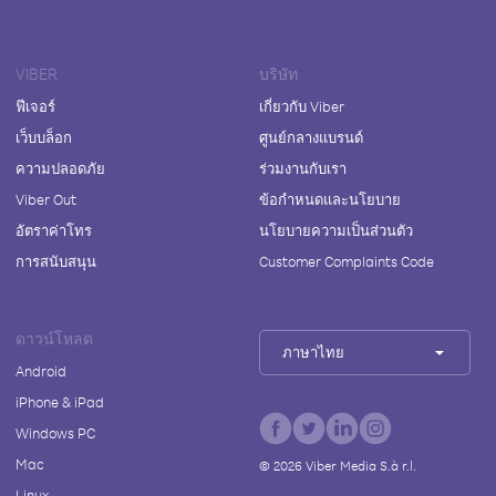
VIBER
บริษัท
ฟีเจอร์
เกี่ยวกับ Viber
เว็บบล็อก
ศูนย์กลางแบรนด์
ความปลอดภัย
ร่วมงานกับเรา
Viber Out
ข้อกำหนดและนโยบาย
อัตราค่าโทร
นโยบายความเป็นส่วนตัว
การสนับสนุน
Customer Complaints Code
ดาวน์โหลด
ภาษาไทย
Android
iPhone & iPad
Windows PC
Mac
©
2026
Viber Media S.à r.l.
Linux