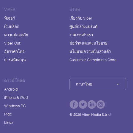
VIBER
บริษัท
ฟีเจอร์
เกี่ยวกับ Viber
เว็บบล็อก
ศูนย์กลางแบรนด์
ความปลอดภัย
ร่วมงานกับเรา
Viber Out
ข้อกำหนดและนโยบาย
อัตราค่าโทร
นโยบายความเป็นส่วนตัว
การสนับสนุน
Customer Complaints Code
ดาวน์โหลด
ภาษาไทย
Android
iPhone & iPad
Windows PC
Mac
©
2026
Viber Media S.à r.l.
Linux