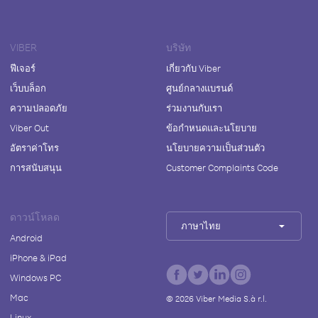
VIBER
บริษัท
ฟีเจอร์
เกี่ยวกับ Viber
เว็บบล็อก
ศูนย์กลางแบรนด์
ความปลอดภัย
ร่วมงานกับเรา
Viber Out
ข้อกำหนดและนโยบาย
อัตราค่าโทร
นโยบายความเป็นส่วนตัว
การสนับสนุน
Customer Complaints Code
ดาวน์โหลด
ภาษาไทย
Android
iPhone & iPad
Windows PC
Mac
©
2026
Viber Media S.à r.l.
Linux