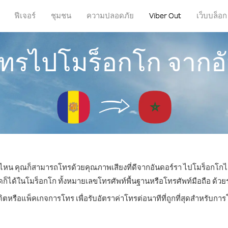
ฟีเจอร์
ชุมชน
ความปลอดภัย
Viber Out
เว็บบล็อก
โทรไปโมร็อกโก จากอ
ที่ไหน คุณก็สามารถโทรด้วยคุณภาพเสียงที่ดีจากอันดอร์รา ไปโมร็อกโกได
ด้ในโมร็อกโก ทั้งหมายเลขโทรศัพท์พื้นฐานหรือโทรศัพท์มือถือ ด้วยราค
ดิตหรือแพ็คเกจการโทร เพื่อรับอัตราค่าโทรต่อนาทีที่ถูกที่สุดสำหรับก