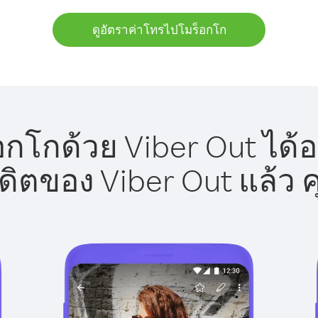
ดูอัตราค่าโทรไปโมร็อกโก
กโกด้วย Viber Out ได้อ
รดิตของ Viber Out แล้ว