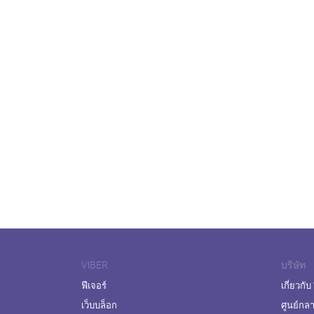
VIBER
บริษัท
ฟีเจอร์
เกี่ยวกับ
เว็บบล็อก
ศูนย์กล