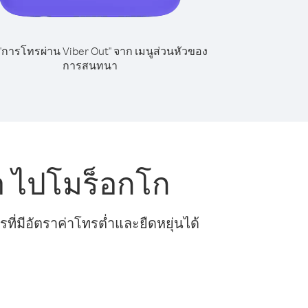
 "การโทรผ่าน Viber Out" จาก เมนูส่วนหัวของ
การสนทนา
า ไปโมร็อกโก
ี่มีอัตราค่าโทรต่ำและยืดหยุ่นได้