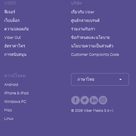
VIBER
บริษัท
ฟีเจอร์
เกี่ยวกับ Viber
เว็บบล็อก
ศูนย์กลางแบรนด์
ความปลอดภัย
ร่วมงานกับเรา
Viber Out
ข้อกำหนดและนโยบาย
อัตราค่าโทร
นโยบายความเป็นส่วนตัว
การสนับสนุน
Customer Complaints Code
ดาวน์โหลด
ภาษาไทย
Android
iPhone & iPad
Windows PC
Mac
©
2026
Viber Media S.à r.l.
Linux