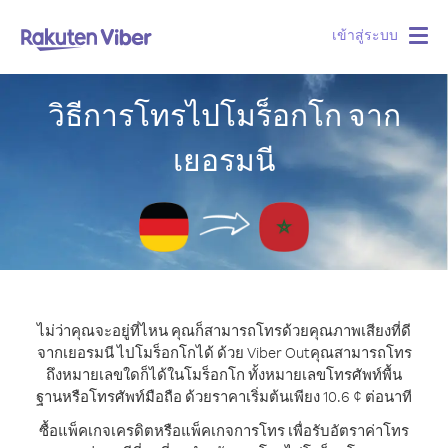
เข้าสู่ระบบ
Togg
navig
วิธีการโทรไปโมร็อกโก จาก
เยอรมนี
ไม่ว่าคุณจะอยู่ที่ไหน คุณก็สามารถโทรด้วยคุณภาพเสียงที่ดี
จากเยอรมนี ไปโมร็อกโกได้ ด้วย Viber Out
คุณสามารถโทร
ถึงหมายเลขใดก็ได้ในโมร็อกโก ทั้งหมายเลขโทรศัพท์พื้น
ฐานหรือโทรศัพท์มือถือ ด้วยราคาเริ่มต้นเพียง 10.6 ¢ ต่อนาที
ซื้อแพ็คเกจเครดิตหรือแพ็คเกจการโทร เพื่อรับอัตราค่าโทร