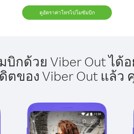
ดูอัตราค่าโทรไปโมซัมบิก
บิกด้วย Viber Out ได้อ
รดิตของ Viber Out แล้ว