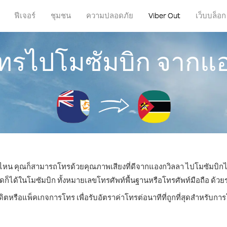
ฟีเจอร์
ชุมชน
ความปลอดภัย
Viber Out
เว็บบล็อก
โทรไปโมซัมบิก จากแ
ที่ไหน คุณก็สามารถโทรด้วยคุณภาพเสียงที่ดีจากแองกวิลลา ไปโมซัมบิกได
ด้ในโมซัมบิก ทั้งหมายเลขโทรศัพท์พื้นฐานหรือโทรศัพท์มือถือ ด้วยราค
ดิตหรือแพ็คเกจการโทร เพื่อรับอัตราค่าโทรต่อนาทีที่ถูกที่สุดสำหรับก