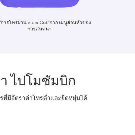
 "การโทรผ่าน Viber Out" จาก เมนูส่วนหัวของ
การสนทนา
า ไปโมซัมบิก
ี่มีอัตราค่าโทรต่ำและยืดหยุ่นได้