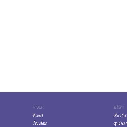
VIBER
บริษัท
ฟีเจอร์
เกี่ยวกับ
เว็บบล็อก
ศูนย์กล