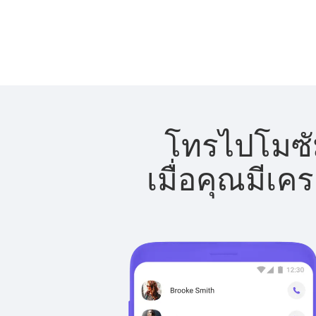
โทรไปโมซัม
เมื่อคุณมีเค