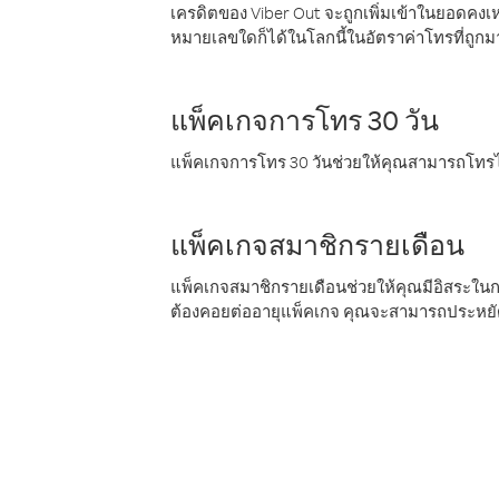
เครดิตของ Viber Out จะถูกเพิ่มเข้าในยอดคงเห
หมายเลขใดก็ได้ในโลกนี้ในอัตราค่าโทรที่ถูก
แพ็คเกจการโทร 30 วัน
แพ็คเกจการโทร 30 วันช่วยให้คุณสามารถโทรไป
แพ็คเกจสมาชิกรายเดือน
แพ็คเกจสมาชิกรายเดือนช่วยให้คุณมีอิสระใน
ต้องคอยต่ออายุแพ็คเกจ คุณจะสามารถประหยัด