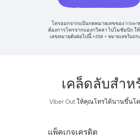
โทรออกจากแป้นกดหมายเลขของ Viber
ต้องการโทรจากแองกวิลลา ไปโมซัมบิก ให้
เลขหมายดังต่อไปนี้:
+
+
258
หมายเลขในปร
เคล็ดลับสำห
Viber Out ให้คุณโทรได้นานขึ้นโด
แพ็คเกจเครดิต