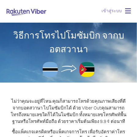
เข้าสู่ระบบ
Togg
navig
วิธีการโทรไปโมซัมบิก จากบ
อตสวานา
ไม่ว่าคุณจะอยู่ที่ไหน คุณก็สามารถโทรด้วยคุณภาพเสียงที่ดี
จากบอตสวานา ไปโมซัมบิกได้ ด้วย Viber Out
คุณสามารถ
โทรถึงหมายเลขใดก็ได้ในโมซัมบิก ทั้งหมายเลขโทรศัพท์พื้น
ฐานหรือโทรศัพท์มือถือ ด้วยราคาเริ่มต้นเพียง 9.9 ¢ ต่อนาที
ซื้อแพ็คเกจเครดิตหรือแพ็คเกจการโทร เพื่อรับอัตราค่าโทร