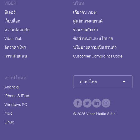
VIBER
บริษัท
ฟีเจอร์
เกี่ยวกับ Viber
เว็บบล็อก
ศูนย์กลางแบรนด์
ความปลอดภัย
ร่วมงานกับเรา
Viber Out
ข้อกำหนดและนโยบาย
อัตราค่าโทร
นโยบายความเป็นส่วนตัว
การสนับสนุน
Customer Complaints Code
ดาวน์โหลด
ภาษาไทย
Android
iPhone & iPad
Windows PC
Mac
©
2026
Viber Media S.à r.l.
Linux