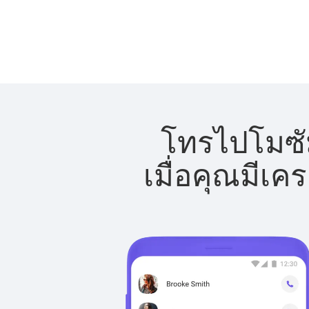
โทรไปโมซัม
เมื่อคุณมีเค