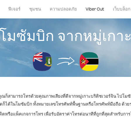
ฟีเจอร์
ชุมชน
ความปลอดภัย
Viber Out
เว็บบล็อก
มซัมบิก จากหมู่เกาะ
 คุณก็สามารถโทรด้วยคุณภาพเสียงที่ดีจากหมู่เกาะบริติชเวอร์จิน ไปโมซั
ด้ในโมซัมบิก ทั้งหมายเลขโทรศัพท์พื้นฐานหรือโทรศัพท์มือถือ ด้วยราค
ดิตหรือแพ็คเกจการโทร เพื่อรับอัตราค่าโทรต่อนาทีที่ถูกที่สุดสำหรับก