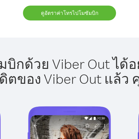
ดูอัตราค่าโทรไปโมซัมบิก
บิกด้วย Viber Out ได้อ
รดิตของ Viber Out แล้ว