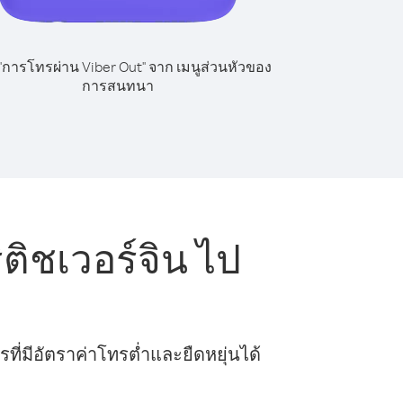
 "การโทรผ่าน Viber Out" จาก เมนูส่วนหัวของ
การสนทนา
ติชเวอร์จิน ไป
ี่มีอัตราค่าโทรต่ำและยืดหยุ่นได้