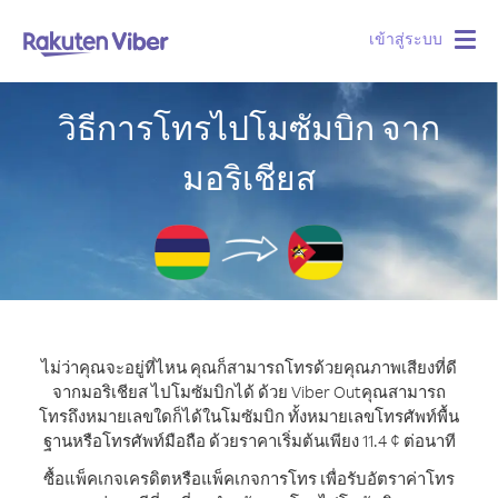
เข้าสู่ระบบ
Togg
navig
วิธีการโทรไปโมซัมบิก จาก
มอริเชียส
ไม่ว่าคุณจะอยู่ที่ไหน คุณก็สามารถโทรด้วยคุณภาพเสียงที่ดี
จากมอริเชียส ไปโมซัมบิกได้ ด้วย Viber Out
คุณสามารถ
โทรถึงหมายเลขใดก็ได้ในโมซัมบิก ทั้งหมายเลขโทรศัพท์พื้น
ฐานหรือโทรศัพท์มือถือ ด้วยราคาเริ่มต้นเพียง 11.4 ¢ ต่อนาที
ซื้อแพ็คเกจเครดิตหรือแพ็คเกจการโทร เพื่อรับอัตราค่าโทร