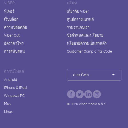
VIBER
บริษัท
ฟีเจอร์
เกี่ยวกับ Viber
เว็บบล็อก
ศูนย์กลางแบรนด์
ความปลอดภัย
ร่วมงานกับเรา
Viber Out
ข้อกำหนดและนโยบาย
อัตราค่าโทร
นโยบายความเป็นส่วนตัว
การสนับสนุน
Customer Complaints Code
ดาวน์โหลด
ภาษาไทย
Android
iPhone & iPad
Windows PC
Mac
©
2026
Viber Media S.à r.l.
Linux