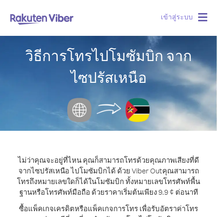
เข้าสู่ระบบ
Togg
navig
วิธีการโทรไปโมซัมบิก จาก
ไซปรัสเหนือ
ไม่ว่าคุณจะอยู่ที่ไหน คุณก็สามารถโทรด้วยคุณภาพเสียงที่ดี
จากไซปรัสเหนือ ไปโมซัมบิกได้ ด้วย Viber Out
คุณสามารถ
โทรถึงหมายเลขใดก็ได้ในโมซัมบิก ทั้งหมายเลขโทรศัพท์พื้น
ฐานหรือโทรศัพท์มือถือ ด้วยราคาเริ่มต้นเพียง 9.9 ¢ ต่อนาที
ซื้อแพ็คเกจเครดิตหรือแพ็คเกจการโทร เพื่อรับอัตราค่าโทร