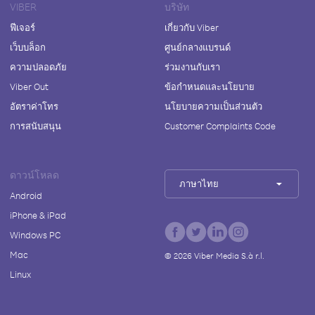
VIBER
บริษัท
ฟีเจอร์
เกี่ยวกับ Viber
เว็บบล็อก
ศูนย์กลางแบรนด์
ความปลอดภัย
ร่วมงานกับเรา
Viber Out
ข้อกำหนดและนโยบาย
อัตราค่าโทร
นโยบายความเป็นส่วนตัว
การสนับสนุน
Customer Complaints Code
ดาวน์โหลด
ภาษาไทย
Android
iPhone & iPad
Windows PC
Mac
©
2026
Viber Media S.à r.l.
Linux