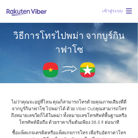
เข้าสู่ระบบ
Togg
navig
วิธีการโทรไปพม่า จากบูร์กิน
าฟาโซ
ไม่ว่าคุณจะอยู่ที่ไหน คุณก็สามารถโทรด้วยคุณภาพเสียงที่ดี
จากบูร์กินาฟาโซ ไปพม่าได้ ด้วย Viber Out
คุณสามารถโทร
ถึงหมายเลขใดก็ได้ในพม่า ทั้งหมายเลขโทรศัพท์พื้นฐานหรือ
โทรศัพท์มือถือ ด้วยราคาเริ่มต้นเพียง 38.5 ¢ ต่อนาที
ซื้อแพ็คเกจเครดิตหรือแพ็คเกจการโทร เพื่อรับอัตราค่าโทร