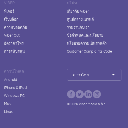
VIBER
บริษัท
ฟีเจอร์
เกี่ยวกับ Viber
เว็บบล็อก
ศูนย์กลางแบรนด์
ความปลอดภัย
ร่วมงานกับเรา
Viber Out
ข้อกำหนดและนโยบาย
อัตราค่าโทร
นโยบายความเป็นส่วนตัว
การสนับสนุน
Customer Complaints Code
ดาวน์โหลด
ภาษาไทย
Android
iPhone & iPad
Windows PC
Mac
©
2026
Viber Media S.à r.l.
Linux