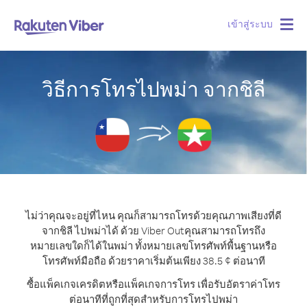
เข้าสู่ระบบ
Togg
navig
วิธีการโทรไปพม่า จากชิลี
ไม่ว่าคุณจะอยู่ที่ไหน คุณก็สามารถโทรด้วยคุณภาพเสียงที่ดี
จากชิลี ไปพม่าได้ ด้วย Viber Out
คุณสามารถโทรถึง
หมายเลขใดก็ได้ในพม่า ทั้งหมายเลขโทรศัพท์พื้นฐานหรือ
โทรศัพท์มือถือ ด้วยราคาเริ่มต้นเพียง 38.5 ¢ ต่อนาที
ซื้อแพ็คเกจเครดิตหรือแพ็คเกจการโทร เพื่อรับอัตราค่าโทร
ต่อนาทีที่ถูกที่สุดสำหรับการโทรไปพม่า